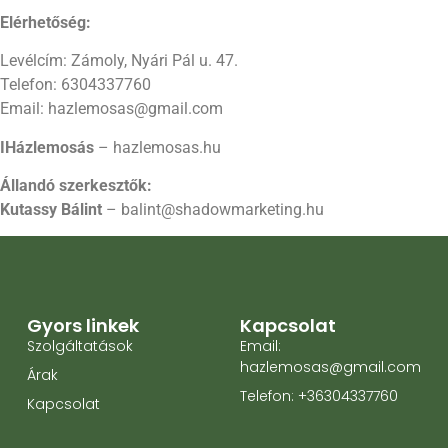
Elérhetőség:
Levélcím: Zámoly, Nyári Pál u. 47.
Telefon: 6304337760
Email: hazlemosas@gmail.com
IHázlemosás
– hazlemosas.hu
Állandó szerkesztők:
Kutassy Bálint
– balint@shadowmarketing.hu
Gyors linkek
Kapcsolat
Szolgáltatások
Email:
hazlemosas@gmail.com
Árak
Telefon: +36304337760
Kapcsolat