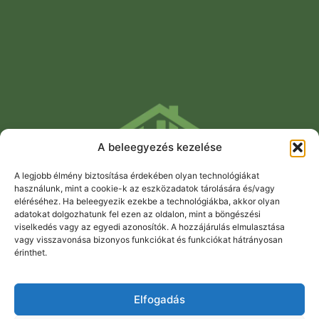
A beleegyezés kezelése
A legjobb élmény biztosítása érdekében olyan technológiákat
használunk, mint a cookie-k az eszközadatok tárolására és/vagy
Tetőtisztítás, térkő tisztítás és ereszcsatorna tisztítás
eléréséhez. Ha beleegyezik ezekbe a technológiákba, akkor olyan
legtöbb esetben egy héten belül, garanciával és
adatokat dolgozhatunk fel ezen az oldalon, mint a böngészési
viselkedés vagy az egyedi azonosítók. A hozzájárulás elmulasztása
szemmel látható eredményekkel.
vagy visszavonása bizonyos funkciókat és funkciókat hátrányosan
érinthet.
Elfogadás